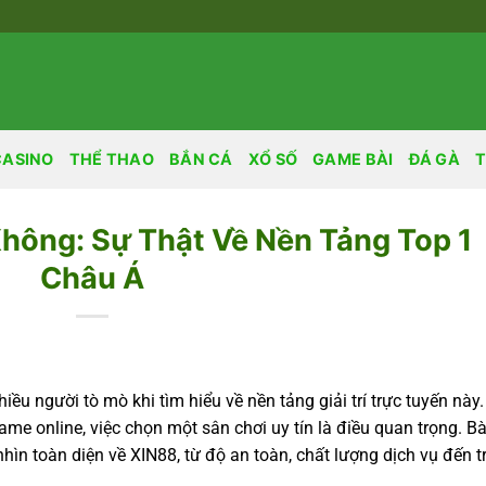
CASINO
THỂ THAO
BẮN CÁ
XỔ SỐ
GAME BÀI
ĐÁ GÀ
T
hông: Sự Thật Về Nền Tảng Top 1
Châu Á
hiều người tò mò khi tìm hiểu về nền tảng giải trí trực tuyến này.
me online, việc chọn một sân chơi uy tín là điều quan trọng. Bà
 nhìn toàn diện về XIN88, từ độ an toàn, chất lượng dịch vụ đến t