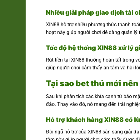
Nhiều giải pháp giao dịch tài
XIN88 hỗ trợ nhiều phương thức thanh toán
hoạt này giúp người chơi dễ dàng quản lý 
Tốc độ hệ thống XIN88 xử lý g
Rút tiền tại XIN88 thường hoàn tất trong v
giúp người chơi cảm thấy an tâm và hài lò
Tại sao bet thủ mới nên
Sau khi phân tích các khía cạnh từ bảo mật
đảo. Thay vào đó, nó mang đến trải nghiệm
Hỗ trợ khách hàng XIN88 có l
Đội ngũ hỗ trợ của XIN88 sẵn sàng giải đá
tâm này giúp người chơi cảm thấy được đồ