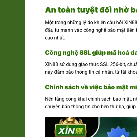
An toàn tuyệt đối nhờ b
Một trong những lý do khiến câu hỏi XIN88 
đầu tư mạnh vào công nghệ bảo mật tiên t
cao nhất.
Công nghệ SSL giúp mã hoá da
XIN88 sử dụng giao thức SSL 256-bit, ch
này đảm bảo thông tin cá nhân, từ tài kho
Chính sách về việc bảo mật m
Nền tảng công khai chính sách bảo mật, nê
chuyện bán thông tin cho bên thứ ba, giúp