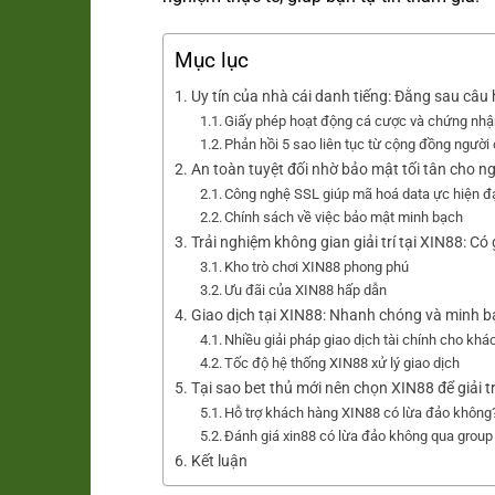
Mục lục
Uy tín của nhà cái danh tiếng: Đằng sau câu
Giấy phép hoạt động cá cược và chứng nhậ
Phản hồi 5 sao liên tục từ cộng đồng người 
An toàn tuyệt đối nhờ bảo mật tối tân cho ng
Công nghệ SSL giúp mã hoá data ực hiện đ
Chính sách về việc bảo mật minh bạch
Trải nghiệm không gian giải trí tại XIN88: Có 
Kho trò chơi XIN88 phong phú
Ưu đãi của XIN88 hấp dẫn
Giao dịch tại XIN88: Nhanh chóng và minh 
Nhiều giải pháp giao dịch tài chính cho kh
Tốc độ hệ thống XIN88 xử lý giao dịch
Tại sao bet thủ mới nên chọn XIN88 để giải tr
Hỗ trợ khách hàng XIN88 có lừa đảo không
Đánh giá xin88 có lừa đảo không qua group 
Kết luận