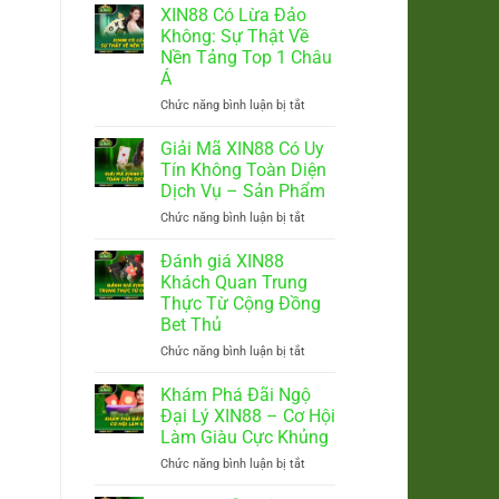
Vào
XIN88 Có Lừa Đảo
XIN88
Không: Sự Thật Về
Không
Nền Tảng Top 1 Châu
Chặn
Á
–
Truy
Chức năng bình luận bị tắt
ở
Cập
XIN88
An
Có
Giải Mã XIN88 Có Uy
Toàn
Lừa
Tín Không Toàn Diện
Nhanh
Đảo
Dịch Vụ – Sản Phẩm
Chóng
Không:
Chức năng bình luận bị tắt
ở
Sự
Giải
Thật
Mã
Về
Đánh giá XIN88
XIN88
Nền
Khách Quan Trung
Có
Tảng
Thực Từ Cộng Đồng
Uy
Top
Bet Thủ
Tín
1
Không
Chức năng bình luận bị tắt
Châu
ở
Toàn
Á
Đánh
Diện
giá
Khám Phá Đãi Ngộ
Dịch
XIN88
Đại Lý XIN88 – Cơ Hội
Vụ
Khách
Làm Giàu Cực Khủng
–
Quan
Chức năng bình luận bị tắt
Sản
ở
Trung
Phẩm
Khám
Thực