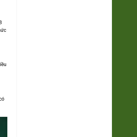
8
mức
iều
có