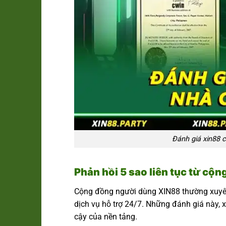
Đánh giá xin88 
Phản hồi 5 sao liên tục từ cộ
Cộng đồng người dùng XIN88 thường xuyên c
dịch vụ hỗ trợ 24/7. Những đánh giá này, x
cậy của nền tảng.