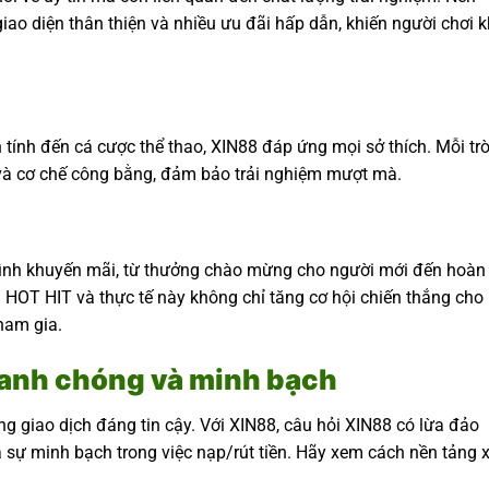
iao diện thân thiện và nhiều ưu đãi hấp dẫn, khiến người chơi 
h tính đến cá cược thể thao, XIN88 đáp ứng mọi sở thích. Mỗi tr
t và cơ chế công bằng, đảm bảo trải nghiệm mượt mà.
rình khuyến mãi, từ thưởng chào mừng cho người mới đến hoàn
 HOT HIT và thực tế này không chỉ tăng cơ hội chiến thắng cho
ham gia.
hanh chóng và minh bạch
ng giao dịch đáng tin cậy. Với XIN88, câu hỏi XIN88 có lừa đảo
 sự minh bạch trong việc nạp/rút tiền. Hãy xem cách nền tảng 