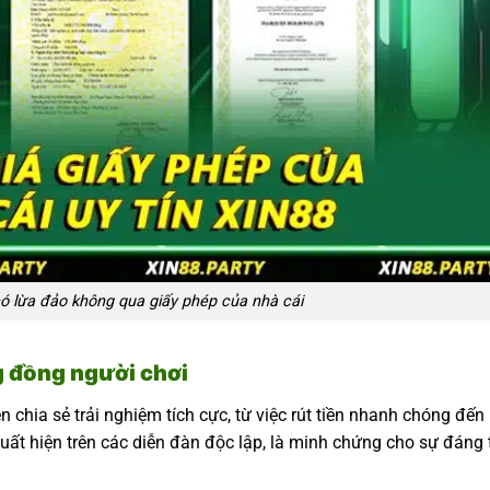
có lừa đảo không qua giấy phép của nhà cái
ng đồng người chơi
hia sẻ trải nghiệm tích cực, từ việc rút tiền nhanh chóng đến
uất hiện trên các diễn đàn độc lập, là minh chứng cho sự đáng 