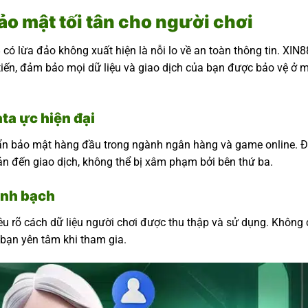
ảo mật tối tân cho người chơi
có lừa đảo không xuất hiện là nỗi lo về an toàn thông tin. XIN8
iến, đảm bảo mọi dữ liệu và giao dịch của bạn được bảo vệ ở 
ta ực hiện đại
uẩn bảo mật hàng đầu trong ngành ngân hàng và game online. Đ
ản đến giao dịch, không thể bị xâm phạm bởi bên thứ ba.
inh bạch
u rõ cách dữ liệu người chơi được thu thập và sử dụng. Không 
 bạn yên tâm khi tham gia.