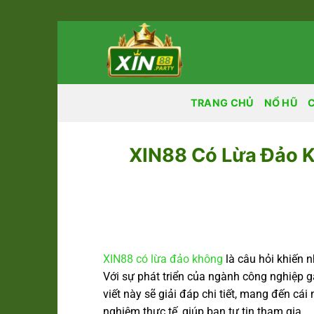
Bỏ
qua
nội
dung
TRANG CHỦ
NỔ HŨ
XIN88 Có Lừa Đảo K
XIN88 có lừa đảo không
là câu hỏi khiến n
Với sự phát triển của ngành công nghiệp ga
viết này sẽ giải đáp chi tiết, mang đến cái
nghiệm thực tế, giúp bạn tự tin tham gia.